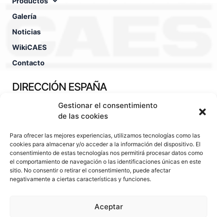
Productos
Galería
Noticias
WikiCAES
Contacto
DIRECCIÓN ESPAÑA
Gestionar el consentimiento
Pol. Ind. Fuente Techada Calle León Felipe, nº30 45450 -
Orgaz - Toledo - España
de las cookies
TÉCNICO COMERCIAL
Para ofrecer las mejores experiencias, utilizamos tecnologías como las
cookies para almacenar y/o acceder a la información del dispositivo. El
consentimiento de estas tecnologías nos permitirá procesar datos como
(+34).630.29.13.76
el comportamiento de navegación o las identificaciones únicas en este
sitio. No consentir o retirar el consentimiento, puede afectar
hugo@caes.eu
negativamente a ciertas características y funciones.
OFICINAS CENTRALES
Aceptar
(+34).925.380.330