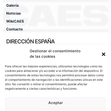
Galería
Noticias
WikiCAES
Contacto
DIRECCIÓN ESPAÑA
Gestionar el consentimiento
Pol. Ind. Fuente Techada Calle León Felipe, nº30 45450 -
Orgaz - Toledo - España
de las cookies
TÉCNICO COMERCIAL
Para ofrecer las mejores experiencias, utilizamos tecnologías como las
cookies para almacenar y/o acceder a la información del dispositivo. El
consentimiento de estas tecnologías nos permitirá procesar datos como
(+34).630.29.13.76
el comportamiento de navegación o las identificaciones únicas en este
sitio. No consentir o retirar el consentimiento, puede afectar
hugo@caes.eu
negativamente a ciertas características y funciones.
OFICINAS CENTRALES
Aceptar
(+34).925.380.330