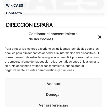
WikiCAES
Contacto
DIRECCIÓN ESPAÑA
Gestionar el consentimiento
Pol. Ind. Fuente Techada Calle León Felipe, nº30 45450 -
Orgaz - Toledo - España
de las cookies
TÉCNICO COMERCIAL
Para ofrecer las mejores experiencias, utilizamos tecnologías como las
cookies para almacenar y/o acceder a la información del dispositivo. El
consentimiento de estas tecnologías nos permitirá procesar datos como
(+34).630.29.13.76
el comportamiento de navegación o las identificaciones únicas en este
sitio. No consentir o retirar el consentimiento, puede afectar
hugo@caes.eu
negativamente a ciertas características y funciones.
OFICINAS CENTRALES
Aceptar
(+34).925.380.330
Denegar
caes@caes.eu
Ver preferencias